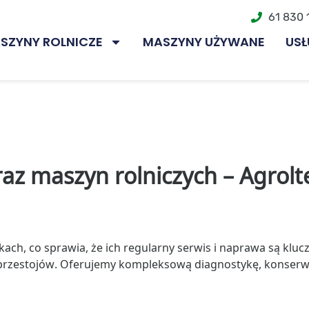
61 830 
SZYNY ROLNICZE
MASZYNY UŻYWANE
USŁ
az maszyn rolniczych – Agrolt
ach, co sprawia, że ich regularny serwis i naprawa są klu
i i przestojów. Oferujemy kompleksową diagnostykę, konser