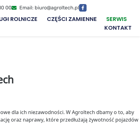
10 00
Email: biuro@agroltech.pl
UGI ROLNICZE
CZĘŚCI ZAMIENNE
SERWIS
KONTAKT
ech
czowe dla ich niezawodności. W Agroltech dbamy o to, aby
wację oraz naprawy, które przedłużają żywotność pojazdów